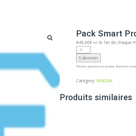
Aller
au
contenu
Pack Smart Pr
849,00
€
le 1er de chaque 
HT
quantité
de
S'abonner
Pack
Premier paiement au prorata. Paiement suiva
Smart
Product
Category:
IKNOVA
.
Data
Rouge
Produits similaires