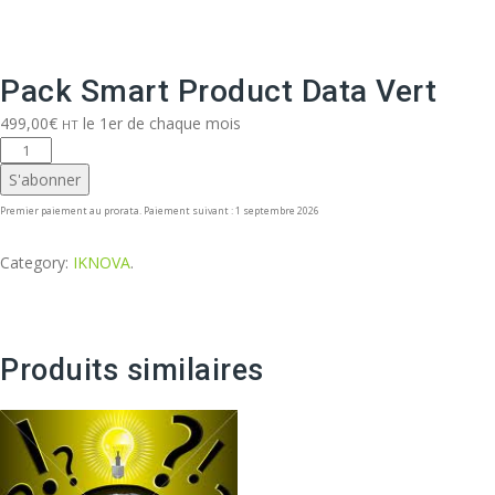
Pack Smart Product Data Vert
499,00
€
le 1er de chaque mois
HT
quantité
de
S'abonner
Pack
Premier paiement au prorata. Paiement suivant : 1 septembre 2026
Smart
Product
Category:
IKNOVA
.
Data
Vert
Produits similaires