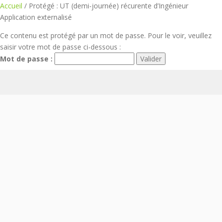
Aller
Accueil
/ Protégé : UT (demi-journée) récurente d’Ingénieur
au
Application externalisé
contenu
Ce contenu est protégé par un mot de passe. Pour le voir, veuillez
saisir votre mot de passe ci-dessous :
Mot de passe :