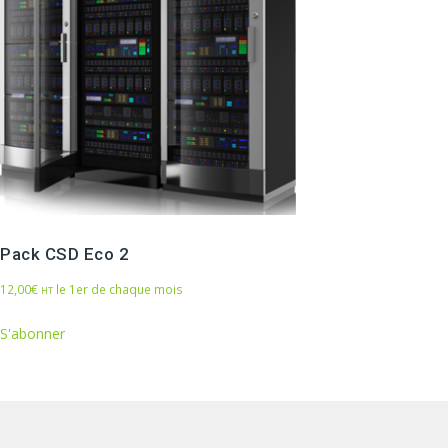
Pack CSD Eco 2
12,00
€
le 1er de chaque mois
HT
S'abonner