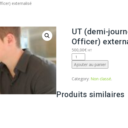
Aller
icer) externalisé
au
contenu
UT (demi-jour
Officer) extern
500,00
€
HT
quantité
de
Ajouter au panier
UT
(demi-
Category:
Non classé
.
journée)
de
Produits similaires
CKO
(Chief
Knowledge
Officer)
externalisé