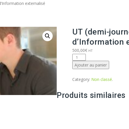
Aller
’Information externalisé
au
contenu
UT (demi-journ
d’Information 
500,00
€
HT
quantité
de
Ajouter au panier
UT
(demi-
Category:
Non classé
.
journée)
de
Produits similaires
Directeur
des
Systèmes
d'Information
externalisé