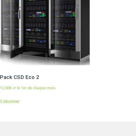
Pack CSD Eco 2
12,00
€
le 1er de chaque mois
HT
S'abonner