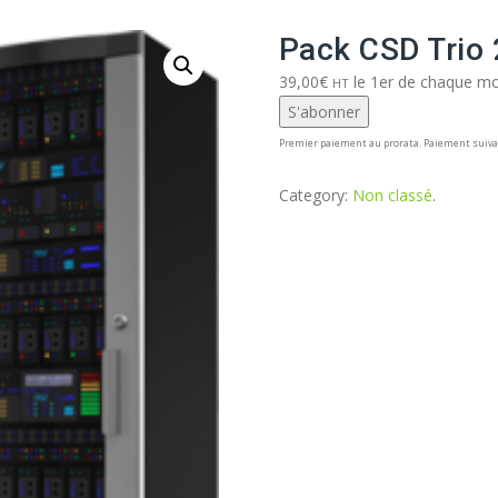
Aller
au
Pack CSD Trio 
contenu
39,00
€
le 1er de chaque mo
HT
S'abonner
Premier paiement au prorata. Paiement suiva
Category:
Non classé
.