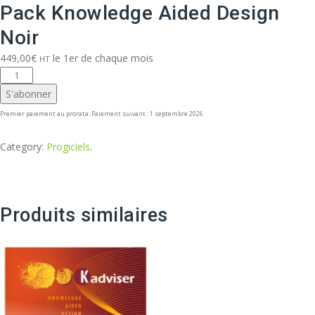
Pack Knowledge Aided Design
Noir
449,00
€
le 1er de chaque mois
HT
quantité
de
S'abonner
Pack
Premier paiement au prorata. Paiement suivant : 1 septembre 2026
Knowledge
Aided
Category:
Progiciels
.
Design
Noir
Produits similaires