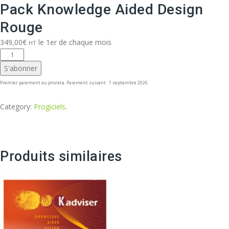
Pack Knowledge Aided Design
Rouge
349,00
€
le 1er de chaque mois
HT
quantité
de
S'abonner
Pack
Premier paiement au prorata. Paiement suivant : 1 septembre 2026
Knowledge
Aided
Category:
Progiciels
.
Design
Rouge
Produits similaires