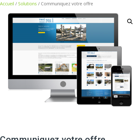
Aller
Accueil
/
Solutions
/ Communiquez votre offre
au
contenu
Communiquez votre offre