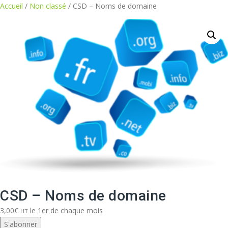
Aller
Accueil
/
Non classé
/ CSD – Noms de domaine
au
contenu
CSD – Noms de domaine
3,00
€
le 1er de chaque mois
HT
S'abonner