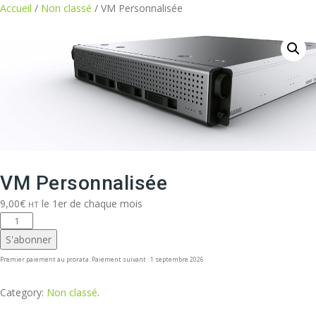
Aller
Accueil
/
Non classé
/ VM Personnalisée
au
contenu
VM Personnalisée
9,00
€
le 1er de chaque mois
HT
quantité
de
S'abonner
VM
Premier paiement au prorata. Paiement suivant : 1 septembre 2026
Personnalisée
Category:
Non classé
.