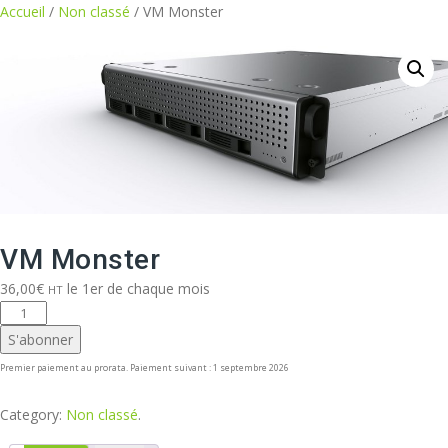
Aller
Accueil
/
Non classé
/ VM Monster
au
contenu
VM Monster
36,00
€
le 1er de chaque mois
HT
quantité
de
S'abonner
VM
Premier paiement au prorata. Paiement suivant : 1 septembre 2026
Monster
Category:
Non classé
.