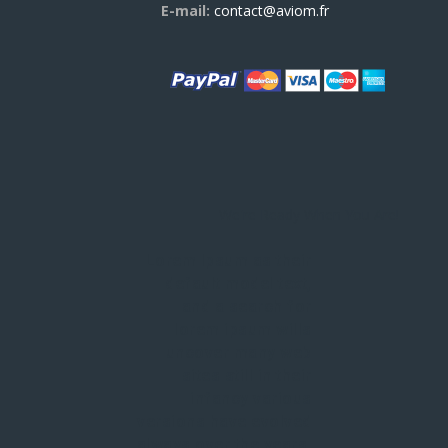
E-mail:
contact@aviom.fr
We're Ready When You Are!
Lorem Ipsum as their
default model text,
and a search for
lorem ipsum wills
uncover many web
sites still in their
infancy various
versions have evolved
always over the years.