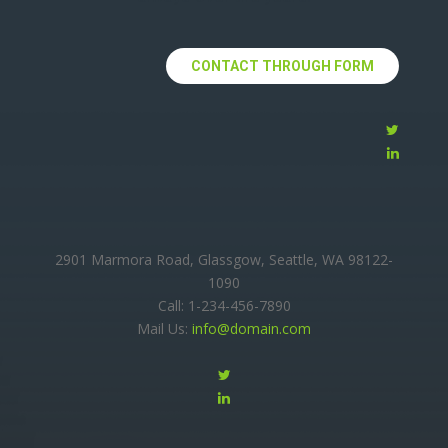
CONTACT THROUGH FORM
2901 Marmora Road, Glassgow, Seattle, WA 98122-
1090
Call: 1-234-456-7890
Mail Us:
info@domain.com