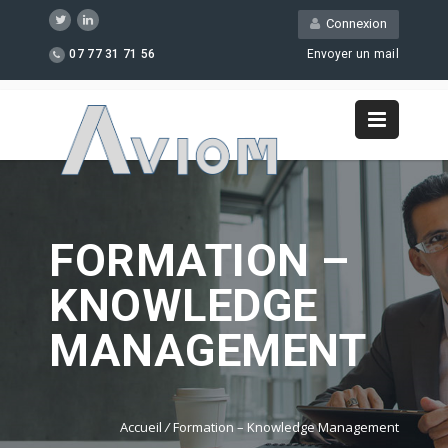
Connexion
07 77 31 71 56
Envoyer un mail
FORMATION –
KNOWLEDGE
MANAGEMENT
Accueil
/
Formation – Knowledge Management