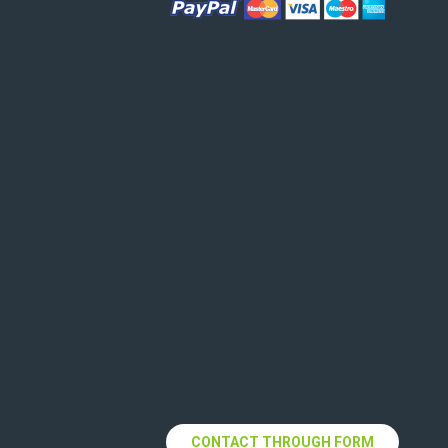
We're Ready When You Are!
Lorem Ipsum as their
default model text,
and a search for
lorem ipsum wills
uncover many web
sites still in their
infancy various
versions have evolved
always over the years.
CONTACT THROUGH FORM