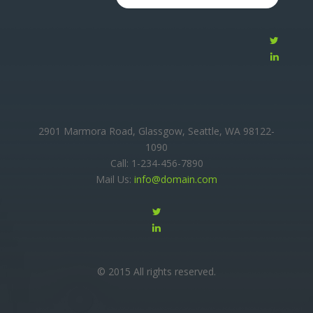
2901 Marmora Road, Glassgow, Seattle, WA 98122-
1090
Call: 1-234-456-7890
Mail Us:
info@domain.com
© 2015 All rights reserved.